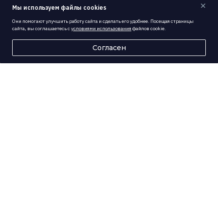
Мы используем файлы cookies
Они помогают улучшить работу сайта и сделать его удобнее. Посещая страницы
сайта, вы соглашаетесь с
условиями использования
файлов cookie.
Согласен
ЧТО ПРЕДЛАГАЕТ
УНИВЕРСИТЕТ
Здоровье
Медицинский кабинет в университете работает 24/7
Ежегодные обследования: медицинский осмотр и
флюорография